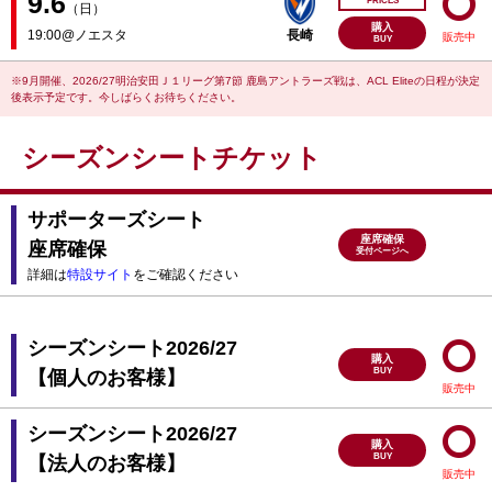
9.6
PRICES
（日）
購入
19:00@ノエスタ
長崎
販売中
BUY
※9月開催、2026/27明治安田Ｊ１リーグ第7節 鹿島アントラーズ戦は、ACL Eliteの日程が決定
後表示予定です。今しばらくお待ちください。
シーズンシートチケット
サポーターズシート
座席確保
座席確保
受付ページへ
詳細は
特設サイト
をご確認ください
シーズンシート2026/27
購入
BUY
【個人のお客様】
販売中
シーズンシート2026/27
購入
BUY
【法人のお客様】
販売中