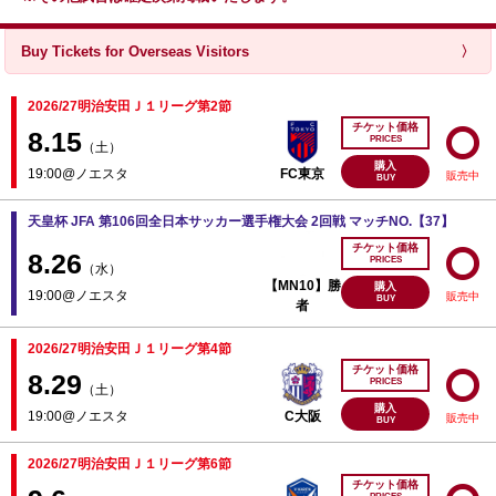
Buy Tickets for Overseas Visitors
〉
2026/27明治安田Ｊ１リーグ第2節
チケット価格
8.15
PRICES
（土）
購入
19:00@ノエスタ
FC東京
販売中
BUY
天皇杯 JFA 第106回全日本サッカー選手権大会 2回戦 マッチNO.【37】
チケット価格
8.26
PRICES
（水）
【MN10】勝
購入
19:00@ノエスタ
販売中
BUY
者
2026/27明治安田Ｊ１リーグ第4節
チケット価格
8.29
PRICES
（土）
購入
19:00@ノエスタ
C大阪
販売中
BUY
2026/27明治安田Ｊ１リーグ第6節
チケット価格